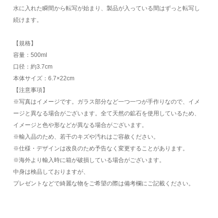
水に入れた瞬間から転写が始まり、製品が入っている間はずっと転写し
続けます。
【規格】
容量：500ml
口径：約3.7cm
本体サイズ：6.7×22cm
【注意事項】
※写真はイメージです。ガラス部分など一つ一つが手作りなので、イメ
ージと異なる場合がございます。全て天然の鉱石を使用しているため、
イメージと色や形などが異なる場合がございます。
※輸入品のため、若干のキズや汚れはご容赦ください。
※仕様・デザインは改良のため予告なく変更することがあります。
※海外より輸入時に箱が破損している場合がございます。
中身は検品しておりますが、
プレゼントなどで綺麗な物をご希望の際は備考欄にご記載ください。