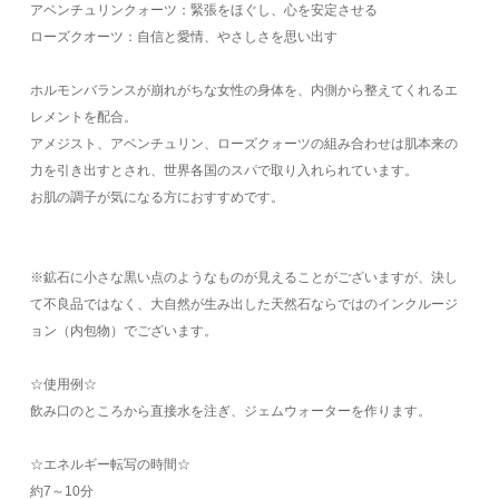
アベンチュリンクォーツ：緊張をほぐし、心を安定させる
ローズクオーツ：自信と愛情、やさしさを思い出す
ホルモンバランスが崩れがちな女性の身体を、内側から整えてくれるエ
レメントを配合。
アメジスト、アベンチュリン、ローズクォーツの組み合わせは肌本来の
力を引き出すとされ、世界各国のスパで取り入れられています。
お肌の調子が気になる方におすすめです。
※鉱石に小さな黒い点のようなものが見えることがございますが、決し
て不良品ではなく、大自然が生み出した天然石ならではのインクルージ
ョン（内包物）でございます。
☆使用例☆
飲み口のところから直接水を注ぎ、ジェムウォーターを作ります。
☆エネルギー転写の時間☆
約7～10分