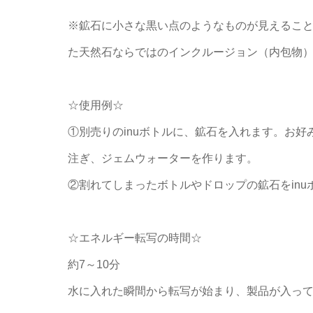
※鉱石に小さな黒い点のようなものが見えるこ
た天然石ならではのインクルージョン（内包物
☆使用例☆
①別売りのinuボトルに、鉱石を入れます。お
注ぎ、ジェムウォーターを作ります。
②割れてしまったボトルやドロップの鉱石をin
☆エネルギー転写の時間☆
約7～10分
水に入れた瞬間から転写が始まり、製品が入っ